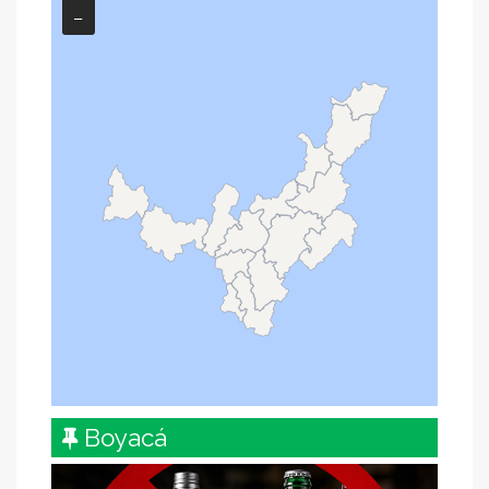
−
Boyacá