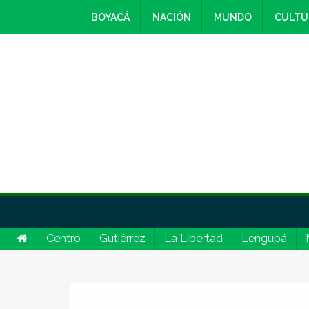
BOYACÁ
NACIÓN
MUNDO
CULTU
Centro
Gutiérrez
La Libertad
Lengupá