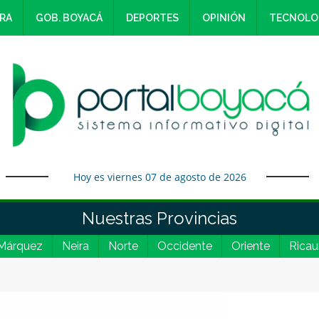
RA
GOB. BOYACÁ
DEPORTES
OPINIÓN
TECNOLO
Hoy es viernes 07 de agosto de 2026
Nuestras Provincias
Márquez
Neira
Norte
Occidente
Oriente
Ricau