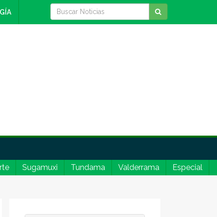
GÍA
rte
Sugamuxi
Tundama
Valderrama
Especial