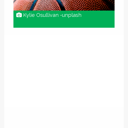
Kylie Osullivan -unplash