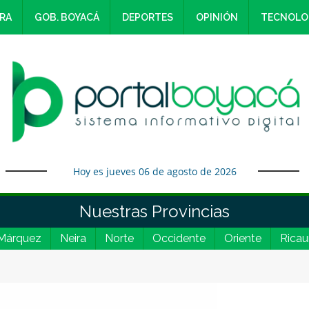
RA
GOB. BOYACÁ
DEPORTES
OPINIÓN
TECNOLO
Hoy es jueves 06 de agosto de 2026
Nuestras Provincias
Márquez
Neira
Norte
Occidente
Oriente
Ricau