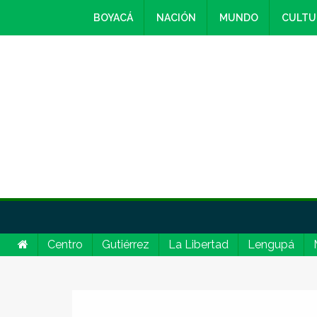
BOYACÁ
NACIÓN
MUNDO
CULTU
Centro
Gutiérrez
La Libertad
Lengupá