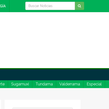
GÍA
rte
Sugamuxi
Tundama
Valderrama
Especial