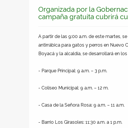
Organizada por la Gobernaci
campaña gratuita cubrirá cu
A partir de las 9:00 a.m. de este martes, s
antirrábica para gatos y perros en Nuevo 
Boyacá y la alcaldía, se desarrollará en los
- Parque Principal: 9 a.m. – 3 p.m.
- Coliseo Municipal: 9 a.m. – 12 m.
- Casa de la Señora Rosa: 9 a.m. – 11 a.m.
- Barrio Los Girasoles: 11:30 a.m. a 1 p.m.