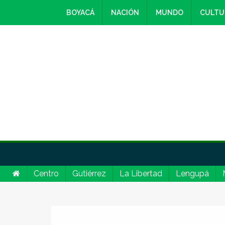
BOYACÁ
NACIÓN
MUNDO
CULTU
Centro
Gutiérrez
La Libertad
Lengupá