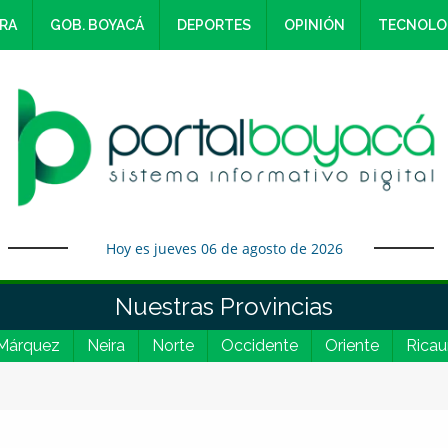
RA
GOB. BOYACÁ
DEPORTES
OPINIÓN
TECNOLO
Hoy es jueves 06 de agosto de 2026
Nuestras Provincias
Márquez
Neira
Norte
Occidente
Oriente
Ricau