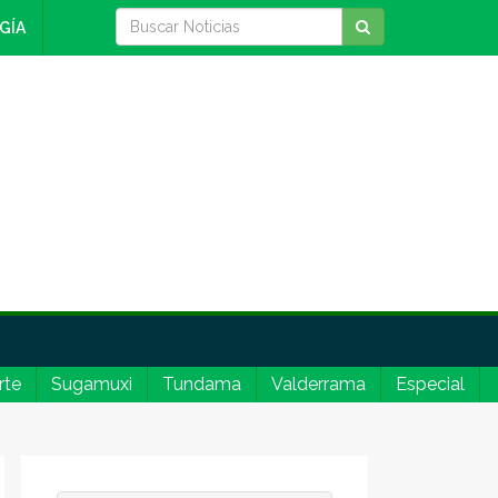
GÍA
rte
Sugamuxi
Tundama
Valderrama
Especial