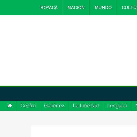
BOYACÁ
NACIÓN
MUNDO
CULTU
Centro
Gutiérrez
La Libertad
Lengupá