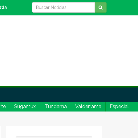
GÍA
rte
Sugamuxi
Tundama
Valderrama
Especial