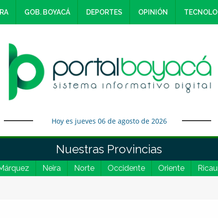
RA
GOB. BOYACÁ
DEPORTES
OPINIÓN
TECNOLO
Hoy es jueves 06 de agosto de 2026
Nuestras Provincias
Márquez
Neira
Norte
Occidente
Oriente
Ricau