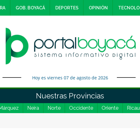
RA
GOB. BOYACÁ
DEPORTES
OPINIÓN
TECNOLO
Hoy es viernes 07 de agosto de 2026
Nuestras Provincias
Márquez
Neira
Norte
Occidente
Oriente
Ricau