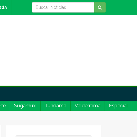
GÍA
rte
Sugamuxi
Tundama
Valderrama
Especial