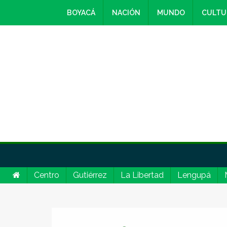
BOYACÁ
NACIÓN
MUNDO
CULTU
Centro
Gutiérrez
La Libertad
Lengupá