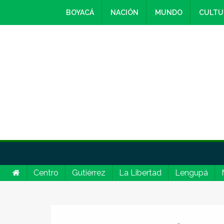
BOYACÁ
NACIÓN
MUNDO
CULTU
Centro
Gutiérrez
La Libertad
Lengupá