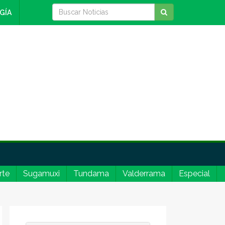
GÍA
rte
Sugamuxi
Tundama
Valderrama
Especial