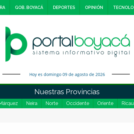
RA
GOB. BOYACÁ
DEPORTES
OPINIÓN
TECNOLO
Hoy es domingo 09 de agosto de 2026
Nuestras Provincias
Márquez
Neira
Norte
Occidente
Oriente
Ricau