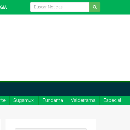
GÍA
rte
Sugamuxi
Tundama
Valderrama
Especial