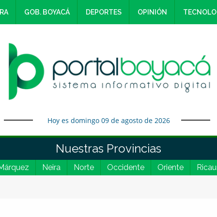
RA
GOB. BOYACÁ
DEPORTES
OPINIÓN
TECNOLO
Hoy es domingo 09 de agosto de 2026
Nuestras Provincias
Márquez
Neira
Norte
Occidente
Oriente
Ricau