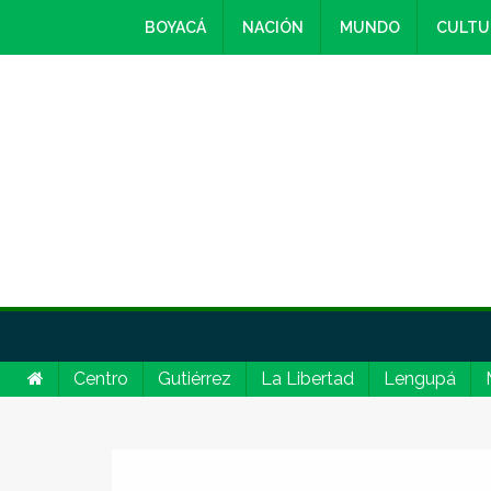
BOYACÁ
NACIÓN
MUNDO
CULTU
Centro
Gutiérrez
La Libertad
Lengupá